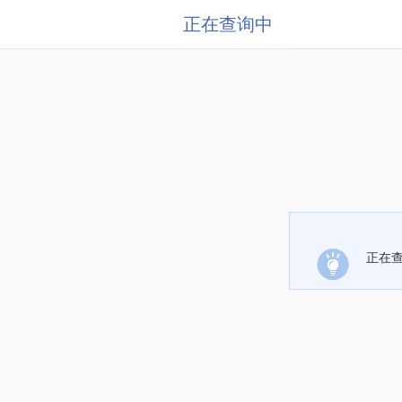
正在查询中
正在