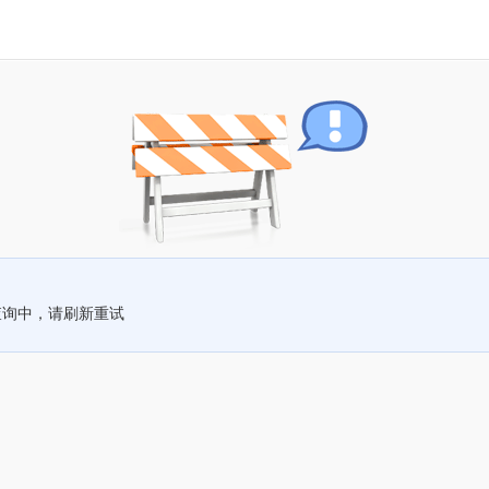
查询中，请刷新重试